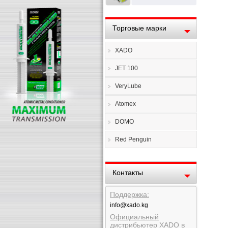
Торговые марки
XADO
JET 100
VeryLube
Atomex
DOMO
Red Penguin
Контакты
Поддержка:
info@xado.kg
Официальный
дистрибьютер XADO в