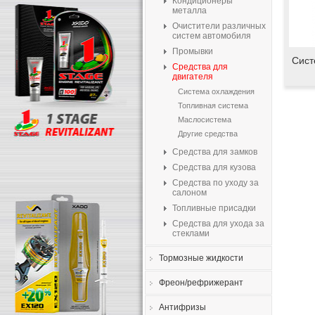
Кондиционеры
металла
Очистители различных
систем автомобиля
Промывки
Сист
Средства для
двигателя
Система охлаждения
Топливная система
Маслосистема
Другие средства
Средства для замков
Средства для кузова
Средства по уходу за
салоном
Топливные присадки
Средства для ухода за
стеклами
Тормозные жидкости
Фреон/рефрижерант
Антифризы