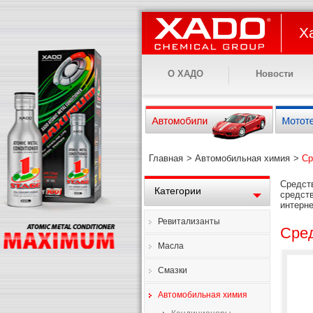
Х
О ХАДО
Новости
Главная
>
Автомобильная химия
>
Ср
Средст
Категории
средст
интерне
Ревитализанты
Сред
Масла
Смазки
Автомобильная химия