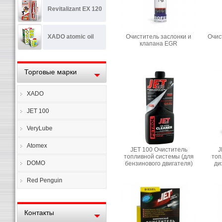
Revitalizant EX 120
XADO atomic oil
Очиститель заслонки и
Очис
клапана EGR
Торговые марки
XADO
JET 100
VeryLube
Atomex
JET 100 Очиститель
J
топливной системы (для
топ
DOMO
бензинового двигателя)
ди
Red Penguin
Контакты