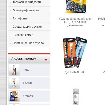
Тормозные жидкости
Фреон/рефрижерант
Антифризы
Гель-ревитализант для
Revi
ТНВД дизельных
двигателей
а
Средства для оружия
Бытовая химия
Промышленная группа
Лидеры продаж
AMC
ДИЗЕЛЬ-ЛЮКС
V
1 Stage
Atomex