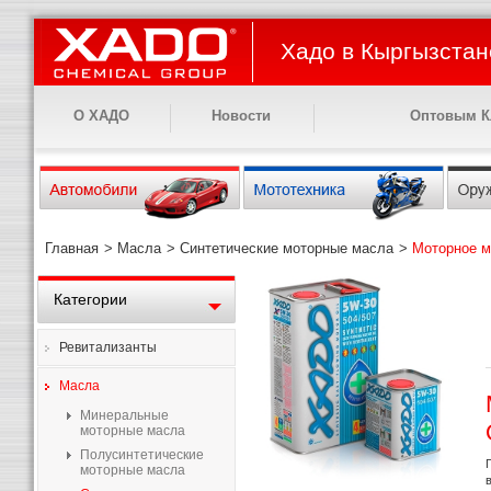
Хадо в Кыргызстан
О ХАДО
Новости
Оптовым К
Главная
>
Масла
>
Синтетические моторные масла
>
Моторное м
Категории
Ревитализанты
Масла
Минеральные
моторные масла
Полусинтетические
моторные масла