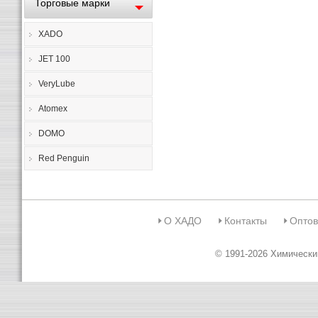
Торговые марки
XADO
JET 100
VeryLube
Atomex
DOMO
Red Penguin
О ХАДО
Контакты
Оптов
© 1991-2026 Химическ