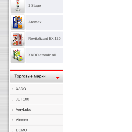
1 Stage
Atomex
Revitalizant EX 120
XADO atomic oil
Торговые марки
XADO
JET 100
VeryLube
Atomex
DOMO