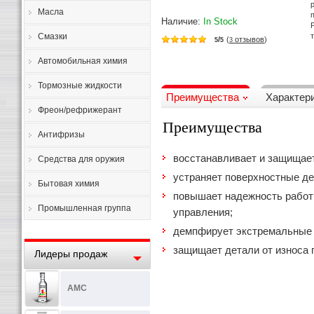
Масла
Наличие:
In Stock
Смазки
/
(
отзывов
)
5
5
3
Автомобильная химия
Тормозные жидкости
Преимущества
Характер
Фреон/рефрижерант
Преимущества
Антифризы
восстанавливает и защищает
Средства для оружия
устраняет поверхностные д
Бытовая химия
повышает надежность работ
Промышленная группа
управления;
демпфирует экстремальные 
защищает детали от износа 
Лидеры продаж
AMC