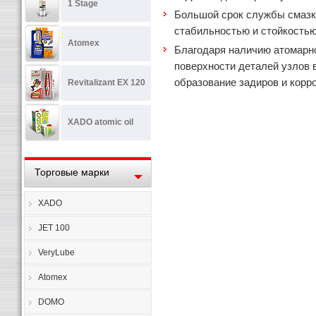
1 Stage
Большой срок службы смазк
стабильностью и стойкостью
Atomex
Благодаря наличию атомарн
поверхности деталей узлов 
образование задиров и корр
Revitalizant EX 120
XADO atomic oil
Торговые марки
XADO
JET 100
VeryLube
Atomex
DOMO