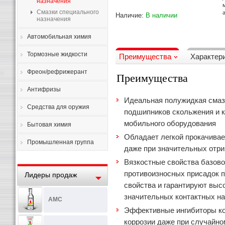
назначения
Смазки специального
Наличие:
В наличии
назначения
Автомобильная химия
Тормозные жидкости
Преимущества
Характер
Фреон/рефрижерант
Преимущества
Антифризы
Идеальная полужидкая смаз
Средства для оружия
подшипников скольжения и к
мобильного оборудования
Бытовая химия
Обладает легкой прокачива
Промышленная группа
даже при значительных отри
Вязкостные свойства базово
противоизносных присадок 
Лидеры продаж
свойства и гарантируют выс
значительных контактных на
AMC
Эффективные ингибиторы ко
коррозии даже при случайн