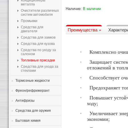
Кондиционеры
металла
Наличие:
В наличии
Очистители различных
систем автомобиля
Промывки
Средства для
Преимущества
Характер
двигателя
Средства для замков
Средства для кузова
Средства по уходу за
·
Комплексно очищ
салоном
Топливные присадки
·
Защищает систем
Средства для ухода за
отложений в топл
стеклами
·
Способствует оч
Тормозные жидкости
·
Предохраняет то
Фреон/рефрижерант
·
Повышает устойч
Антифризы
ходу;
Средства для оружия
·
Увеличивает энер
экономии;
Бытовая химия