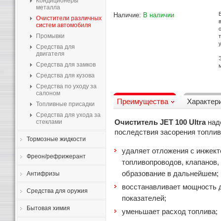
Кондиционеры
металла
Наличие:
В наличии
Очистители различных
систем автомобиля
Промывки
Средства для
двигателя
Средства для замков
Средства для кузова
Средства по уходу за
салоном
Преимущества
Характер
Топливные присадки
Средства для ухода за
стеклами
Очиститель JET 100 Ultra
наде
последствия засорения топлив
Тормозные жидкости
удаляет отложения с инжект
Фреон/рефрижерант
топливопроводов, клапанов,
образование в дальнейшем;
Антифризы
восстанавливает мощность д
Средства для оружия
показателей;
Бытовая химия
уменьшает расход топлива;