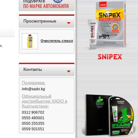
Просмотренные
Очиститель стекол
и,
Контакты
Поддержка:
info@xado.kg
Официальный
дистрибьютер XADO в
Кыргызстане:
0312 906702
0555 480001
0550 255355
0559 501551