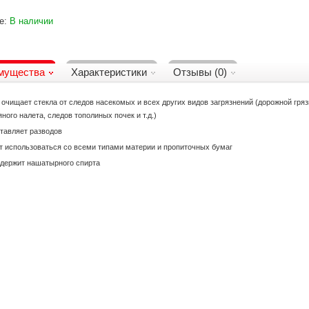
е:
В наличии
мущества
Характеристики
Отзывы (0)
 очищает стекла от следов насекомых и всех других видов загрязнений (дорожной гряз
ного налета, следов тополиных почек и т.д.)
тавляет разводов
 использоваться со всеми типами материи и пропиточных бумаг
держит нашатырного спирта