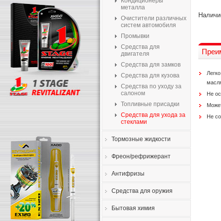
Кондиционеры
металла
Наличи
Очистители различных
систем автомобиля
Промывки
Средства для
Преи
двигателя
Средства для замков
Легко
Средства для кузова
масля
Средства по уходу за
салоном
Не ос
Топливные присадки
Может
Средства для ухода за
Не со
стеклами
Тормозные жидкости
Фреон/рефрижерант
Антифризы
Средства для оружия
Бытовая химия