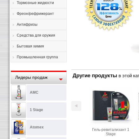
Тормозные жидкости
Фреон/рефрижерант
Антифризы
Средства для оружия
Бытовая химия
Промышленная группа
Другие продукты
в этой ка
Лидеры продаж
AMC
1 Stage
Atomex
Гель-ревитализант 1
Stage