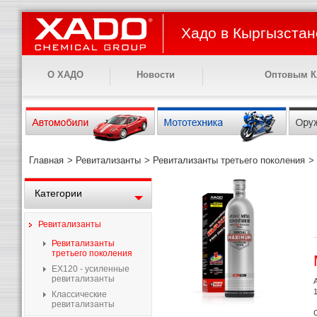
Хадо в Кыргызстан
О ХАДО
Новости
Оптовым К
Главная
>
Ревитализанты
>
Ревитализанты третьего поколения
>
Категории
Ревитализанты
Ревитализанты
третьего поколения
EX120 - усиленные
ревитализанты
Классические
ревитализанты