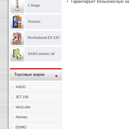
Гарантирует безызносную за
1 Stage
Atomex
Revitalizant EX 120
XADO atomic oil
Торговые марки
XADO
JET 100
VeryLube
Atomex
DOMO